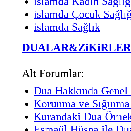
islamda Kadın Sağlığ
islamda Çocuk Sağlığ
islamda Sağlık
DUALAR&ZiKiRLER
Alt Forumlar:
Dua Hakkında Genel 
Korunma ve Sığınma 
Kurandaki Dua Örnek
Esmaül Hüsna ile Du