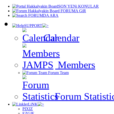
SON YENi KONULAR
FORUMA GiR
FORUMDA ARA
SUPPORT
Calendar
Members
Forum Team
Forum Statisti
LiNK
PIXIZ
EZGIF