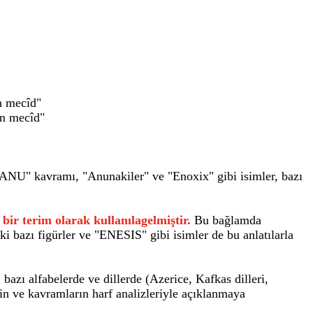
n mecîd"
un mecîd"
EANU" kavramı, "Anunakiler" ve "Enoxix" gibi isimler, bazı
ir terim olarak kullanılagelmiştir.
Bu bağlamda
ki bazı figürler ve "ENESIS" gibi isimler de bu anlatılarla
 bazı alfabelerde ve dillerde (Azerice, Kafkas dilleri,
erin ve kavramların harf analizleriyle açıklanmaya