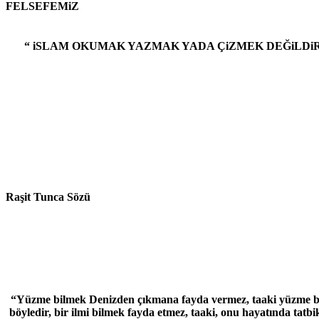
FELSEFEMiZ
“ iSLAM OKUMAK YAZMAK YADA ÇiZMEK DEĞiLDiR, Yahutta 
Raşit Tunca Sözü
“Yüzme bilmek Denizden çıkmana fayda vermez, taaki yüzme biliyo
böyledir, bir ilmi bilmek fayda etmez, taaki, onu hayatında tatbi