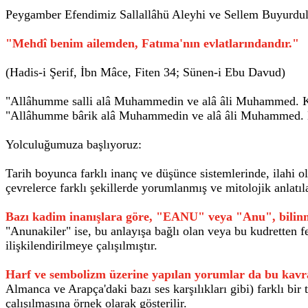
Peygamber Efendimiz Sallallâhü Aleyhi ve Sellem Buyurdul
"Mehdî benim ailemden, Fatıma'nın evlatlarındandır."
(Hadis-i Şerif, İbn Mâce, Fiten 34; Sünen-i Ebu Davud)
"Allâhumme salli alâ Muhammedin ve alâ âli Muhammed. Kem
"Allâhumme bârik alâ Muhammedin ve alâ âli Muhammed. Ke
Yolculuğumuza başlıyoruz:
Tarih boyunca farklı inanç ve düşünce sistemlerinde, ilahi
çevrelerce farklı şekillerde yorumlanmış ve mitolojik anlatı
Bazı kadim inanışlara göre, "EANU" veya "Anu", bilinmeye
"Anunakiler" ise, bu anlayışa bağlı olan veya bu kudretten fe
ilişkilendirilmeye çalışılmıştır.
Harf ve sembolizm üzerine yapılan yorumlar da bu kavram
Almanca ve Arapça'daki bazı ses karşılıkları gibi) farklı bir
çalışılmasına örnek olarak gösterilir.