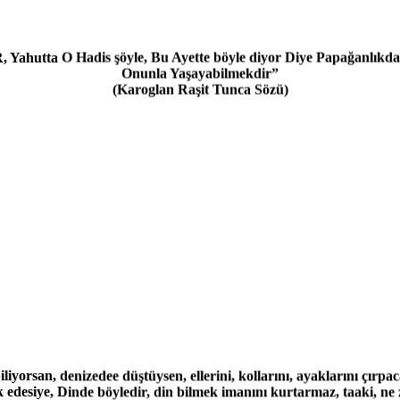
O Hadis şöyle, Bu Ayette böyle diyor Diye Papağanlıkda De
Onunla Yaşayabilmekdir”
(Karoglan Raşit Tunca Sözü)
rsan, denizedee düştüysen, ellerini, kollarını, ayaklarını çırpac
k edesiye, Dinde böyledir, din bilmek imanını kurtarmaz, taaki, ne
o zaman belki kurtulursun.”