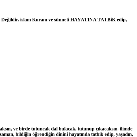
ğildir. islam Kuranı ve sünneti HAYATINA TATBiK edip,
aksın, ve birde tutuncak dal bulacak, tutunup çıkacaksın. ilimde
 zaman, bildiğin öğrendiğin dinini hayatında tatbik edip, yaşadın,