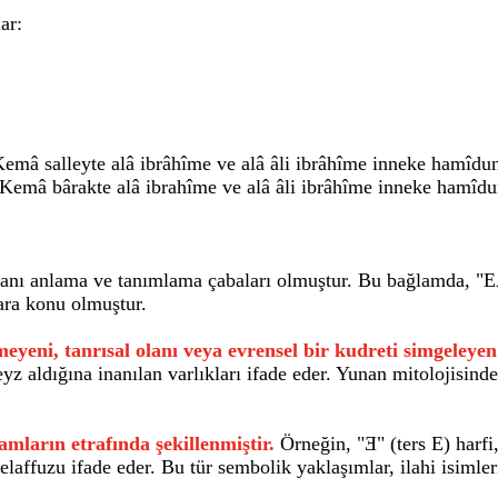
ar:
â salleyte alâ ibrâhîme ve alâ âli ibrâhîme inneke hamîdu
mâ bârakte alâ ibrahîme ve alâ âli ibrâhîme inneke hamîd
 olanı anlama ve tanımlama çabaları olmuştur. Bu bağlamda, "
lara konu olmuştur.
ni, tanrısal olanı veya evrensel bir kudreti simgeleyen b
yz aldığına inanılan varlıkları ifade eder. Yunan mitolojisinde
ların etrafında şekillenmiştir.
Örneğin, "Ǝ" (ters E) harfi,
 telaffuzu ifade eder. Bu tür sembolik yaklaşımlar, ilahi isiml